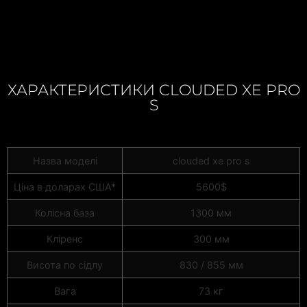
ХАРАКТЕРИСТИКИ CLOUDED XE PRO
S
Назва моделі
clouded xe pro s
Ціна в доларах США*
5600$
Колісна база
1300 мм
Кліренс
300 мм
Висота по сідлу
830 / 855 мм
Вага
73 кг