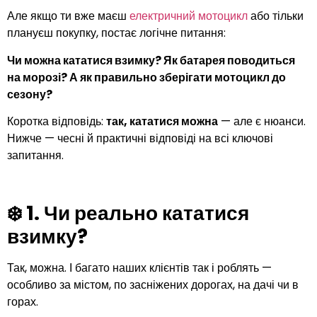
Але якщо ти вже маєш
електричний мотоцикл
або тільки
плануєш покупку, постає логічне питання:
Чи можна кататися взимку? Як батарея поводиться
на морозі? А як правильно зберігати мотоцикл до
сезону?
Коротка відповідь:
так, кататися можна
— але є нюанси.
Нижче — чесні й практичні відповіді на всі ключові
запитання.
❄️ 1.
Чи реально кататися
взимку?
Так, можна. І багато наших клієнтів так і роблять —
особливо за містом, по засніжених дорогах, на дачі чи в
горах.