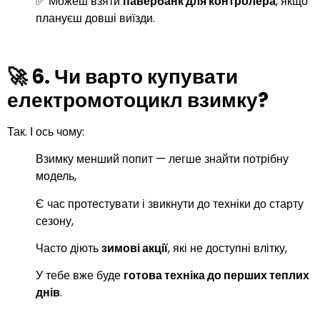
✅ Можеш взяти
павербанк для контролера
, якщо
плануєш довші виїзди.
🚀 6.
Чи варто купувати
електромотоцикл взимку?
Так. І ось чому:
Взимку менший попит — легше знайти потрібну
модель,
Є час протестувати і звикнути до техніки до старту
сезону,
Часто діють
зимові акції
, які не доступні влітку,
У тебе вже буде
готова техніка до перших теплих
днів
.