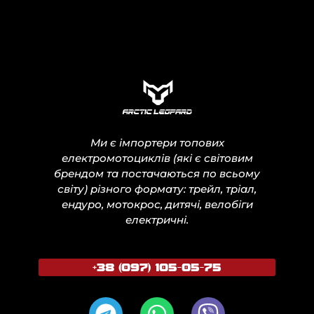
Ми є імпортери топових
електромотоциклів (які є світовим
брендом та постачаються по всьому
світу) різного формату: трейл, тріал,
ендуро, мотокрос, дитячі, велобіги
електричні.
+38 (097) 105-05-75