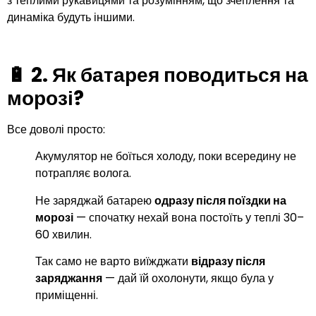
з теплими рукавицями та розумінням, що зчеплення та
динаміка будуть іншими.
🔋 2.
Як батарея поводиться на
морозі?
Все доволі просто:
Акумулятор не боїться холоду, поки всередину не
потрапляє волога.
Не заряджай батарею
одразу після поїздки на
морозі
— спочатку нехай вона постоїть у теплі 30–
60 хвилин.
Так само не варто виїжджати
відразу після
заряджання
— дай їй охолонути, якщо була у
приміщенні.