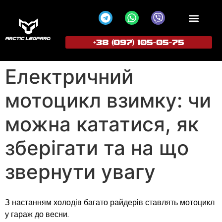
+38 (097) 105-05-75
ПОПУЛЯРНІ МОДЕЛІ
СТАТИ ПРЕД
Електричний
мотоцикл взимку: чи
можна кататися, як
зберігати та на що
звернути увагу
З настанням холодів багато райдерів ставлять мотоцикл
у гараж до весни.