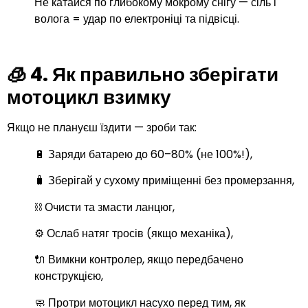
Не катайся по глибокому мокрому снігу — сіль і
волога = удар по електроніці та підвісці.
🧊 4.
Як правильно зберігати
мотоцикл взимку
Якщо не плануєш їздити — зроби так:
🔋 Заряди батарею до 60–80% (не 100%!),
🧳 Зберігай у сухому приміщенні без промерзання,
⛓️ Очисти та змасти ланцюг,
⚙️ Ослаб натяг тросів (якщо механіка),
🔌 Вимкни контролер, якщо передбачено
конструкцією,
🧼 Протри мотоцикл насухо перед тим, як