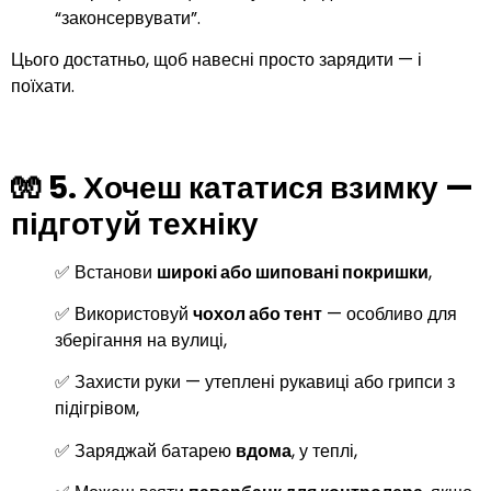
“законсервувати”.
Цього достатньо, щоб навесні просто зарядити — і
поїхати.
🧤 5.
Хочеш кататися взимку —
підготуй техніку
✅ Встанови
широкі або шиповані покришки
,
✅ Використовуй
чохол або тент
— особливо для
зберігання на вулиці,
✅ Захисти руки — утеплені рукавиці або грипси з
підігрівом,
✅ Заряджай батарею
вдома
, у теплі,