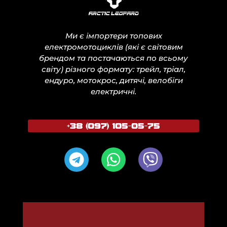
Ми є імпортери топових
електромотоциклів (які є світовим
брендом та постачаються по всьому
світу) різного формату: трейл, тріал,
ендуро, мотокрос, дитячі, велобіги
електричні.
+38 (097) 105-05-75