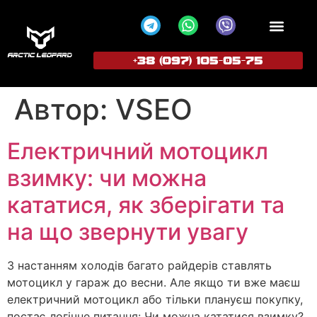
+38 (097) 105-05-75
ПОПУЛЯРНІ МОДЕЛІ
СТАТИ ПРЕД
Автор:
VSEO
Електричний мотоцикл
взимку: чи можна
кататися, як зберігати та
на що звернути увагу
З настанням холодів багато райдерів ставлять
мотоцикл у гараж до весни. Але якщо ти вже маєш
електричний мотоцикл або тільки плануєш покупку,
постає логічне питання: Чи можна кататися взимку?