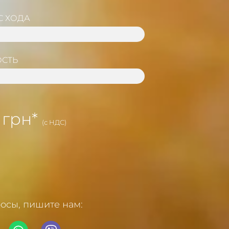
С ХОДА
СТЬ
 грн*
(с НДС)
росы, пишите нам: