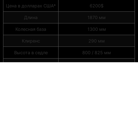
Цена в долларах США*
6200$
Длина
1870 мм
Колесная база
1300 мм
Клиренс
290 мм
Высота в седле
800 / 825 мм
Вес
73 кг
Дисплей
TFT-NFC
Фара
LED-фара + поворотник
Переднее колесо
80/90-17
Заднее колесо
100/80-16
«Диаметр 220 мм, 4-
Передние тормоза
поршневой»