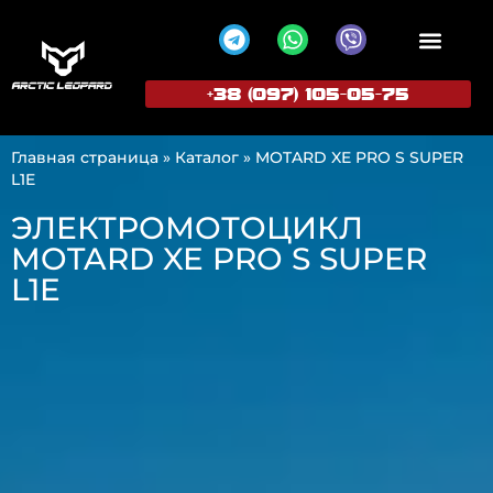
+38 (097) 105-05-75
ПОПУЛЯРНЫЕ МОДЕЛИ
СТАТЬ ПРЕД
Главная страница
»
Каталог
»
MOTARD XE PRO S SUPER
L1E
ЭЛЕКТРОМОТОЦИКЛ
MOTARD XE PRO S SUPER
L1E